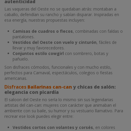
autenticidad
Las vaqueras del Oeste no se quedaban atrás: montaban a
caballo, defendían su rancho y sabían disparar. Inspiradas en
esa energía, nuestras propuestas incluyen:
Camisas de cuadros o flecos
, combinadas con faldas o
pantalones.
Vestidos del Oeste con vuelo y cinturón
, fáciles de
llevar y muy favorecedores.
Conjuntos estilo cowgirl
con sombrero, botas y
pañuelo.
Son disfraces cómodos, funcionales y con mucho estilo,
perfectos para Carnaval, espectáculos, colegios o fiestas
americanas.
Disfraces
Bailarinas can-can
y chicas de salón:
elegancia con picardía
El saloon del Oeste no sería lo mismo sin sus legendarias
artistas del can-can: mujeres con carácter que animaban el
ambiente con su baile, su humor y su vestuario llamativo. Para
recrear ese look puedes elegir entre:
Vestidos cortos con volantes y corsés
, en colores