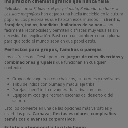
Inspiración cinematográfica que nunca falla
Películas como
El bueno, el feo y el malo
,
Bailando con lobos
o
Los siete magníficos
han dejado una huella indeleble en la cultura
popular. Los personajes que habitan esos mundos —
sheriffs,
forajidos, indios, bandidos, bailarinas de saloon
— son
fácilmente reconocibles y permiten disfraces muy visuales sin
necesidad de explicación. Basta con un sombrero o una pluma
para que todo el mundo sepa en qué papel estás.
Perfectos para grupos, familias o parejas
Los disfraces del Oeste permiten
juegos de roles divertidos y
combinaciones grupales
que funcionan en cualquier
contexto:
Grupos de vaqueros con chalecos, cinturones y revólveres.
Tribu de indios con plumas y maquillaje tribal.
Parejas sheriff-india o vaquera-bailarina can-can.
Equipos mixtos que recrean escenas del desierto o del
saloon.
Esto los convierte en una de las opciones más versátiles y
divertidas para
Carnaval, fiestas escolares, cumpleaños
temáticos o eventos corporativos
.
Estética atemporal y fácil de llevar