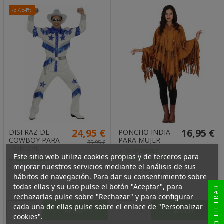
-37,54%
24,95 €
16,95 €
DISFRAZ DE
PONCHO INDIA
COWBOY PARA
PARA MUJER
39,95 €
HOMBRE
DISPONIBLE,
Este sitio web utiliza cookies propias y de terceros para
ENTREGA EN 24H
DISPONIBLE
mejorar nuestros servicios mediante el análisis de sus
TALLA UNICA
S
hábitos de navegación. Para dar su consentimiento sobre
todas ellas y su uso pulse el botón "Aceptar", para
FILTRAR
rechazarlas pulse sobre "Rechazar" y para configurar
cada una de ellas pulse sobre el enlace de "Personalizar
Añadir
Añadir
cookies".