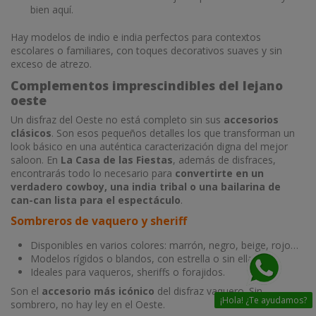
bien aquí.
Hay modelos de indio e india perfectos para contextos
escolares o familiares, con toques decorativos suaves y sin
exceso de atrezo.
Complementos imprescindibles del lejano
oeste
Un disfraz del Oeste no está completo sin sus
accesorios
clásicos
. Son esos pequeños detalles los que transforman un
look básico en una auténtica caracterización digna del mejor
saloon. En
La Casa de las Fiestas
, además de disfraces,
encontrarás todo lo necesario para
convertirte en un
verdadero cowboy, una india tribal o una bailarina de
can-can lista para el espectáculo
.
Sombreros de vaquero y sheriff
Disponibles en varios colores: marrón, negro, beige, rojo…
Modelos rígidos o blandos, con estrella o sin ella.
Ideales para vaqueros, sheriffs o forajidos.
Son el
accesorio más icónico
del disfraz vaquero. Sin
¡Hola! ¿Te ayudamos?
sombrero, no hay ley en el Oeste.