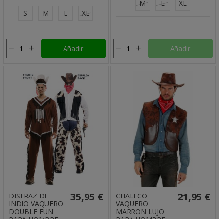
M
L
XL
S
M
L
XL
Añadir
Añadir
35,95 €
21,95 €
DISFRAZ DE
CHALECO
INDIO VAQUERO
VAQUERO
DOUBLE FUN
MARRON LUJO