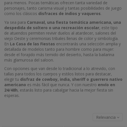
para menos. Pocas temáticas ofrecen tanta variedad de
personajes, tanto carisma visual y tantas posibilidades de juego
como los clásicos
disfraces de indios y vaqueros
.
Ya sea para
Carnaval, una fiesta temática americana, una
despedida de soltero o una recreación escolar
, este tipo
de atuendos permiten revivir duelos al atardecer, salones del
viejo Oeste y ceremonias tribales llenas de color y simbología.
En
La Casa de las Fiestas
encontrarás una selección amplia y
detallada de modelos tanto para hombre como para mujer:
desde el forajido más temido del desierto, hasta la bailarina
más glamurosa del saloon.
Con opciones que van desde lo tradicional a lo atrevido, con
tallas para todos los cuerpos y estilos listos para destacar,
elegir tu
disfraz de cowboy, india, sheriff o guerrero nativo
americano
es más fácil que nunca. Y con nuestro
envío en
24/48h
, estarás listo para cabalgar hacia la mejor fiesta sin
esperas.
Relevancia