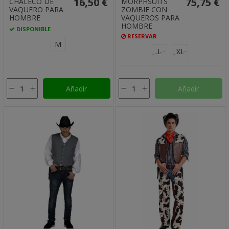
16,50 €
75,75 €
CHALECO DE
MORPHSUITS
VAQUERO PARA
ZOMBIE CON
HOMBRE
VAQUEROS PARA
HOMBRE
DISPONIBLE
RESERVAR
M
L
XL
Añadir
Añadir