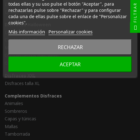
todas ellas y su uso pulse el botón "Aceptar", para
Disfraz Avatar
FILTRAR
rechazarlas pulse sobre "Rechazar" y para configurar
Disfraz Grease
cada una de ellas pulse sobre el enlace de "Personalizar
cookies".
Disfraces Halloween
Más información
Personalizar cookies
Decoración Halloween
Caretas de Halloween
RECHAZAR
Maquillaje Halloween
Complementos Halloween
Calabaza Halloween
ACEPTAR
Disfraces XXL
Disfraces talla XL
Complementos Disfraces
Animales
Sombreros
Capas y túnicas
Mallas
Tamborrada