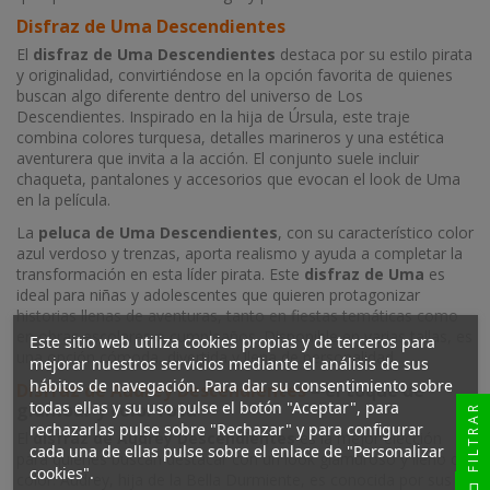
Disfraz de Uma Descendientes
El
disfraz de Uma Descendientes
destaca por su estilo pirata
y originalidad, convirtiéndose en la opción favorita de quienes
buscan algo diferente dentro del universo de Los
Descendientes. Inspirado en la hija de Úrsula, este traje
combina colores turquesa, detalles marineros y una estética
aventurera que invita a la acción. El conjunto suele incluir
chaqueta, pantalones y accesorios que evocan el look de Uma
en la película.
La
peluca de Uma Descendientes
, con su característico color
azul verdoso y trenzas, aporta realismo y ayuda a completar la
transformación en esta líder pirata. Este
disfraz de Uma
es
ideal para niñas y adolescentes que quieren protagonizar
historias llenas de aventuras, tanto en fiestas temáticas como
en obras escolares o cumpleaños. Disponible en varias tallas, es
Este sitio web utiliza cookies propias y de terceros para
una opción cómoda, divertida y llena de personalidad.
mejorar nuestros servicios mediante el análisis de sus
hábitos de navegación. Para dar su consentimiento sobre
Disfraz de Audrey Descendientes
– el toque de
todas ellas y su uso pulse el botón "Aceptar", para
glamour y color rosa
FILTRAR
rechazarlas pulse sobre "Rechazar" y para configurar
El
disfraz de Audrey Descendientes
es la mejor elección
cada una de ellas pulse sobre el enlace de "Personalizar
para quienes buscan destacar con un look glamuroso y lleno de
cookies".
color. Audrey, hija de la Bella Durmiente, es conocida por sus