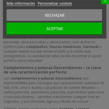
vestidos en tonos rosas, detalles dorados y un aire sofisticado
Más información
Personalizar cookies
que la convierte en una de las protagonistas más elegantes de
la saga. El
disfraz de Audrey
reproduce fielmente su vestuario,
RECHAZAR
con tejidos brillantes, faldas con volumen y complementos
inspirados en la realeza de Auradon.
La
peluca rosa de Audrey Descendientes
es el
ACEPTAR
complemento perfecto para conseguir la caracterización
completa y aportar ese toque de distinción que define al
personaje. Ideal para niñas y adolescentes, este disfraz es
perfecto para
cumpleaños, fiestas temáticas, Carnaval
o
cualquier evento escolar donde el estilo y la moda sean
protagonistas. La variedad de tallas facilita encontrar el ajuste
perfecto para cada edad.
Complementos y pelucas Descendientes – la clave
de una caracterización perfecta
Los
complementos y pelucas Descendientes
son
imprescindibles para conseguir una caracterización auténtica de
Mal, Evie, Uma o Audrey. Las pelucas de colores vibrantes —
violeta para Mal, azul intenso para Evie, azul verdoso para Uma
y rosa para Audrey— permiten transformar cualquier look en
segundos, y son cómodas, ligeras y fáciles de colocar.
Además, existen accesorios como
guantes, coronas,