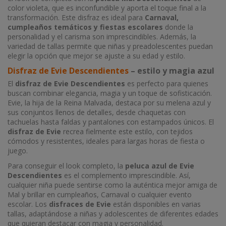
color violeta, que es inconfundible y aporta el toque final a la
transformación. Este disfraz es ideal para
Carnaval,
cumpleaños temáticos y fiestas escolares
donde la
personalidad y el carisma son imprescindibles. Además, la
variedad de tallas permite que niñas y preadolescentes puedan
elegir la opción que mejor se ajuste a su edad y estilo.
Disfraz de Evie Descendientes
– estilo y magia azul
El
disfraz de Evie Descendientes
es perfecto para quienes
buscan combinar elegancia, magia y un toque de sofisticación.
Evie, la hija de la Reina Malvada, destaca por su melena azul y
sus conjuntos llenos de detalles, desde chaquetas con
tachuelas hasta faldas y pantalones con estampados únicos. El
disfraz de Evie
recrea fielmente este estilo, con tejidos
cómodos y resistentes, ideales para largas horas de fiesta o
juego.
Para conseguir el look completo, la
peluca azul de Evie
Descendientes
es el complemento imprescindible. Así,
cualquier niña puede sentirse como la auténtica mejor amiga de
Mal y brillar en cumpleaños, Carnaval o cualquier evento
escolar. Los
disfraces de Evie
están disponibles en varias
tallas, adaptándose a niñas y adolescentes de diferentes edades
que quieran destacar con magia y personalidad.