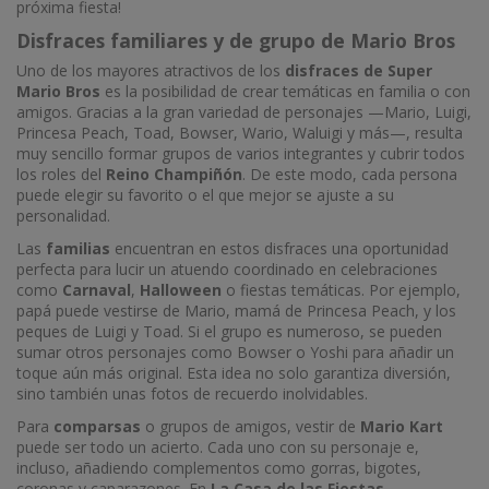
próxima fiesta!
Disfraces familiares y de grupo de Mario Bros
Uno de los mayores atractivos de los
disfraces de Super
Mario Bros
es la posibilidad de crear temáticas en familia o con
amigos. Gracias a la gran variedad de personajes —Mario, Luigi,
Princesa Peach, Toad, Bowser, Wario, Waluigi y más—, resulta
muy sencillo formar grupos de varios integrantes y cubrir todos
los roles del
Reino Champiñón
. De este modo, cada persona
puede elegir su favorito o el que mejor se ajuste a su
personalidad.
Las
familias
encuentran en estos disfraces una oportunidad
perfecta para lucir un atuendo coordinado en celebraciones
como
Carnaval
,
Halloween
o fiestas temáticas. Por ejemplo,
papá puede vestirse de Mario, mamá de Princesa Peach, y los
peques de Luigi y Toad. Si el grupo es numeroso, se pueden
sumar otros personajes como Bowser o Yoshi para añadir un
toque aún más original. Esta idea no solo garantiza diversión,
sino también unas fotos de recuerdo inolvidables.
Para
comparsas
o grupos de amigos, vestir de
Mario Kart
puede ser todo un acierto. Cada uno con su personaje e,
incluso, añadiendo complementos como gorras, bigotes,
coronas y caparazones. En
La Casa de las Fiestas
,