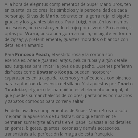
A la hora de elegir tus complementos de Super Mario Bros, ten
en cuenta los colores, los símbolos y la personalidad de cada
personaje. Si vas de
Mario
, céntrate en la gorra roja, el bigote
grueso y los guantes blancos. Para
Luigi
, mantén los mismos
accesorios, pero sustituyendo el rojo por el verde. En cambio, si
optas por
Wario
, busca una gorra amarilla, un bigote en forma
de zigzag y, preferiblemente, guantes morados o blancos con
detalles en amarillo.
Para
Princesa Peach
, el vestido rosa y la corona son
esenciales. Añade guantes largos, peluca rubia y algún detalle
azul turquesa para imitar la joya de su pecho. Quienes prefieran
disfraces como
Bowser
o
Koopa
, pueden incorporar
caparazones en la espalda, cuernos y muñequeras con pinchos
para captar toda la esencia del villano. Y si apuestas por
Toad
o
Toadette
, el gorro de champiñón es el elemento principal, al
que puedes sumar chalecos de colores, pantalones bombachos
y zapatos cómodos para correr y saltar.
En definitiva, los complementos de Super Mario Bros no solo
mejoran la apariencia de tu disfraz, sino que también te
permiten sumergirte aún más en el papel. Gracias a los detalles
en gorras, bigotes, guantes, coronas y demás accesorios,
transmitirás a la perfección la magia de esta franquicia