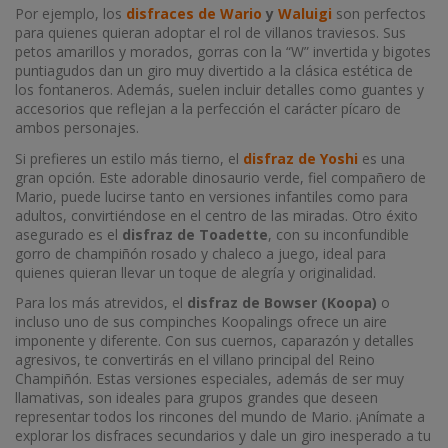
Por ejemplo, los
disfraces de Wario
y
Waluigi
son perfectos
para quienes quieran adoptar el rol de villanos traviesos. Sus
petos amarillos y morados, gorras con la “W” invertida y bigotes
puntiagudos dan un giro muy divertido a la clásica estética de
los fontaneros. Además, suelen incluir detalles como guantes y
accesorios que reflejan a la perfección el carácter pícaro de
ambos personajes.
Si prefieres un estilo más tierno, el
disfraz de Yoshi
es una
gran opción. Este adorable dinosaurio verde, fiel compañero de
Mario, puede lucirse tanto en versiones infantiles como para
adultos, convirtiéndose en el centro de las miradas. Otro éxito
asegurado es el
disfraz de Toadette
, con su inconfundible
gorro de champiñón rosado y chaleco a juego, ideal para
quienes quieran llevar un toque de alegría y originalidad.
Para los más atrevidos, el
disfraz de Bowser (Koopa)
o
incluso uno de sus compinches Koopalings ofrece un aire
imponente y diferente. Con sus cuernos, caparazón y detalles
agresivos, te convertirás en el villano principal del Reino
Champiñón. Estas versiones especiales, además de ser muy
llamativas, son ideales para grupos grandes que deseen
representar todos los rincones del mundo de Mario. ¡Anímate a
explorar los disfraces secundarios y dale un giro inesperado a tu