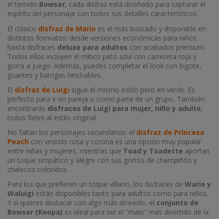
el temido
Bowser
, cada disfraz está diseñado para capturar el
espíritu del personaje con todos sus detalles característicos.
El clásico
disfraz de Mario
es el más buscado y disponible en
distintos formatos: desde versiones económicas para niños
hasta disfraces
deluxe para adultos
con acabados premium.
Todos ellos incluyen el mítico peto azul con camiseta roja y
gorra a juego. Además, puedes completar el look con bigote,
guantes y barrigas hinchables.
El
disfraz de Luigi
sigue el mismo estilo pero en verde. Es
perfecto para ir en pareja o como parte de un grupo. También
encontrarás
disfraces de Luigi para mujer, niño y adulto
,
todos fieles al estilo original.
No faltan los personajes secundarios: el
disfraz de Princesa
Peach
con vestido rosa y corona es una opción muy popular
entre niñas y mujeres, mientras que
Toad y Toadette
aportan
un toque simpático y alegre con sus gorros de champiñón y
chalecos coloridos.
Para los que prefieren un toque villano, los disfraces de
Wario y
Waluigi
están disponibles tanto para adultos como para niños.
Y si quieres destacar con algo más atrevido, el
conjunto de
Bowser (Koopa)
es ideal para ser el “malo” más divertido de la