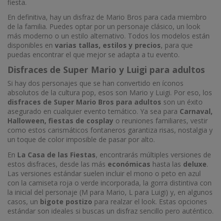
fiesta.
En definitiva, hay un disfraz de Mario Bros para cada miembro
de la familia. Puedes optar por un personaje clásico, un look
más moderno o un estilo alternativo. Todos los modelos están
disponibles en
varias tallas, estilos y precios
, para que
puedas encontrar el que mejor se adapta a tu evento.
Disfraces de Super Mario y Luigi para adultos
Si hay dos personajes que se han convertido en íconos
absolutos de la cultura pop, esos son Mario y Luigi. Por eso, los
disfraces de Super Mario Bros para adultos
son un éxito
asegurado en cualquier evento temático. Ya sea para
Carnaval,
Halloween, fiestas de cosplay
o reuniones familiares, vestir
como estos carismáticos fontaneros garantiza risas, nostalgia y
un toque de color imposible de pasar por alto.
En
La Casa de las Fiestas
, encontrarás múltiples versiones de
estos disfraces, desde las más
económicas
hasta las
deluxe
.
Las versiones estándar suelen incluir el mono o peto en azul
con la camiseta roja o verde incorporada, la gorra distintiva con
la inicial del personaje (M para Mario, L para Luigi) y, en algunos
casos, un
bigote postizo
para realzar el look. Estas opciones
estándar son ideales si buscas un disfraz sencillo pero auténtico.