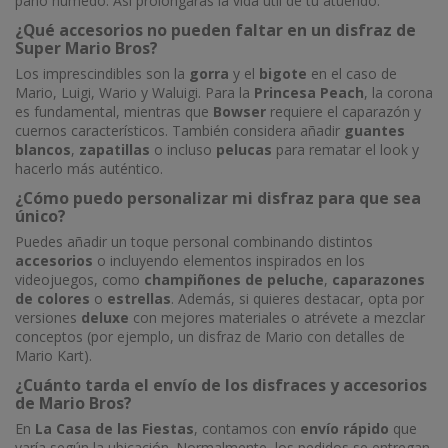
paño húmedo. Así prolongarás la vida útil de tu atuendo.
¿Qué accesorios no pueden faltar en un disfraz de
Super Mario Bros?
Los imprescindibles son la
gorra
y el
bigote
en el caso de
Mario, Luigi, Wario y Waluigi. Para la
Princesa Peach
, la corona
es fundamental, mientras que
Bowser
requiere el caparazón y
cuernos característicos. También considera añadir
guantes
blancos
,
zapatillas
o incluso
pelucas
para rematar el look y
hacerlo más auténtico.
¿Cómo puedo personalizar mi disfraz para que sea
único?
Puedes añadir un toque personal combinando distintos
accesorios
o incluyendo elementos inspirados en los
videojuegos, como
champiñones de peluche
,
caparazones
de colores
o
estrellas
. Además, si quieres destacar, opta por
versiones
deluxe
con mejores materiales o atrévete a mezclar
conceptos (por ejemplo, un disfraz de Mario con detalles de
Mario Kart).
¿Cuánto tarda el envío de los disfraces y accesorios
de Mario Bros?
En
La Casa de las Fiestas
, contamos con
envío rápido
que
varía según la ubicación. Normalmente, los pedidos se entregan