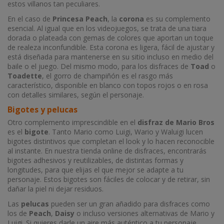
estos villanos tan peculiares.
En el caso de
Princesa Peach
, la
corona
es su complemento
esencial. Al igual que en los videojuegos, se trata de una tiara
dorada o plateada con gemas de colores que aportan un toque
de realeza inconfundible. Esta corona es ligera, fácil de ajustar y
está diseñada para mantenerse en su sitio incluso en medio del
baile o el juego. Del mismo modo, para los disfraces de
Toad
o
Toadette
, el gorro de champiñón es el rasgo más
característico, disponible en blanco con topos rojos o en rosa
con detalles similares, según el personaje.
Bigotes y pelucas
Otro complemento imprescindible en el
disfraz de Mario Bros
es el
bigote
. Tanto Mario como Luigi, Wario y Waluigi lucen
bigotes distintivos que completan el look y lo hacen reconocible
al instante. En nuestra tienda online de disfraces, encontrarás
bigotes adhesivos y reutilizables, de distintas formas y
longitudes, para que elijas el que mejor se adapte a tu
personaje. Estos bigotes son fáciles de colocar y de retirar, sin
dañar la piel ni dejar residuos.
Las
pelucas
pueden ser un gran añadido para disfraces como
los de
Peach
,
Daisy
o incluso versiones alternativas de Mario y
Luigi. Si quieres darle un aire más auténtico a tu personaje,