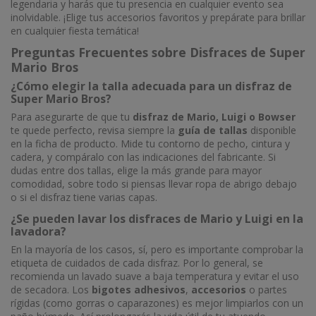
legendaria y harás que tu presencia en cualquier evento sea
inolvidable. ¡Elige tus accesorios favoritos y prepárate para brillar
en cualquier fiesta temática!
Preguntas Frecuentes sobre Disfraces de Super
Mario Bros
¿Cómo elegir la talla adecuada para un disfraz de
Super Mario Bros?
Para asegurarte de que tu
disfraz de Mario, Luigi o Bowser
te quede perfecto, revisa siempre la
guía de tallas
disponible
en la ficha de producto. Mide tu contorno de pecho, cintura y
cadera, y compáralo con las indicaciones del fabricante. Si
dudas entre dos tallas, elige la más grande para mayor
comodidad, sobre todo si piensas llevar ropa de abrigo debajo
o si el disfraz tiene varias capas.
¿Se pueden lavar los disfraces de Mario y Luigi en la
lavadora?
En la mayoría de los casos, sí, pero es importante comprobar la
etiqueta de cuidados de cada disfraz. Por lo general, se
recomienda un lavado suave a baja temperatura y evitar el uso
de secadora. Los
bigotes adhesivos
,
accesorios
o partes
rígidas (como gorras o caparazones) es mejor limpiarlos con un