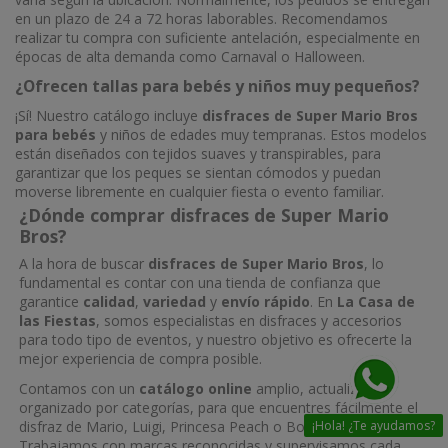
en un plazo de 24 a 72 horas laborables. Recomendamos
realizar tu compra con suficiente antelación, especialmente en
épocas de alta demanda como Carnaval o Halloween.
¿Ofrecen tallas para bebés y niños muy pequeños?
¡Sí! Nuestro catálogo incluye
disfraces de Super Mario Bros
para bebés
y niños de edades muy tempranas. Estos modelos
están diseñados con tejidos suaves y transpirables, para
garantizar que los peques se sientan cómodos y puedan
moverse libremente en cualquier fiesta o evento familiar.
¿Dónde comprar disfraces de Super Mario
Bros?
A la hora de buscar
disfraces de Super Mario Bros
, lo
fundamental es contar con una tienda de confianza que
garantice
calidad
,
variedad
y
envío rápido
. En
La Casa de
las Fiestas
, somos especialistas en disfraces y accesorios
para todo tipo de eventos, y nuestro objetivo es ofrecerte la
mejor experiencia de compra posible.
Contamos con un
catálogo online
amplio, actualizado y
organizado por categorías, para que encuentres fácilmente el
¡Hola! ¿Te ayudamos?
disfraz de Mario, Luigi, Princesa Peach o Bowser que deseas.
Trabajamos con marcas reconocidas y supervisamos cada