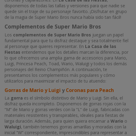
disponemos de todas las tallas y versiones para que nadie se
quede sin el traje de su personaje favorito. ¡Disfrutar en grupo
de la magia de Super Mario Bros nunca había sido tan fácil!
Complementos de Super Mario Bros
Los
complementos de Super Mario Bros
juegan un papel
fundamental para que tu disfraz destaque y sea totalmente fiel
al personaje que quieres representar. En
La Casa de las
Fiestas
entendemos que los detalles marcan la diferencia, por
lo que ofrecemos una amplia gama de accesorios para Mario,
Luigi, Princesa Peach, Toad, Wario, Waluigi y todos los demás
personajes del Reino Champiñón. A continuación, te
presentamos los complementos más populares y cómo
utilizarlos para maximizar el impacto de tu atuendo:
Gorras de Mario y Luigi
y
Coronas para Peach
La
gorra
es el símbolo distintivo de Mario y Luigi. Sin ella, el
disfraz queda incompleto. Disponemos de gorras rojas con la
“M” de Mario y gorras verdes con la “L” de Luigi, fabricadas con
materiales resistentes y transpirables, ideales para fiestas de
larga duración. Además, para quien quiera encarnar a
Wario
o
Waluigi
, también tenemos gorras amarillas y moradas con la
inicial “W” correspondiente, imprescindibles para representar a