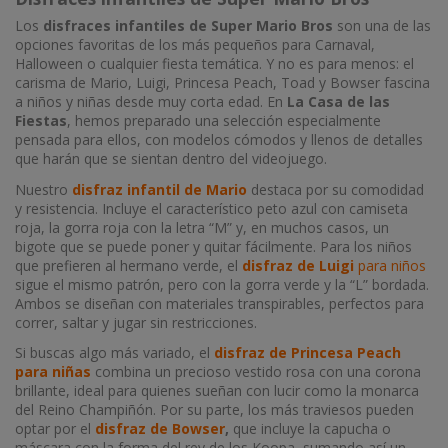
Los
disfraces infantiles de Super Mario Bros
son una de las
opciones favoritas de los más pequeños para Carnaval,
Halloween o cualquier fiesta temática. Y no es para menos: el
carisma de Mario, Luigi, Princesa Peach, Toad y Bowser fascina
a niños y niñas desde muy corta edad. En
La Casa de las
Fiestas
, hemos preparado una selección especialmente
pensada para ellos, con modelos cómodos y llenos de detalles
que harán que se sientan dentro del videojuego.
Nuestro
disfraz infantil de Mario
destaca por su comodidad
y resistencia. Incluye el característico peto azul con camiseta
roja, la gorra roja con la letra “M” y, en muchos casos, un
bigote que se puede poner y quitar fácilmente. Para los niños
que prefieren al hermano verde, el
disfraz de Luigi
para niños
sigue el mismo patrón, pero con la gorra verde y la “L” bordada.
Ambos se diseñan con materiales transpirables, perfectos para
correr, saltar y jugar sin restricciones.
Si buscas algo más variado, el
disfraz de Princesa Peach
para niñas
combina un precioso vestido rosa con una corona
brillante, ideal para quienes sueñan con lucir como la monarca
del Reino Champiñón. Por su parte, los más traviesos pueden
optar por el
disfraz de Bowser
,
que incluye la capucha o
máscara con la forma del rey de los Koopa, sumando así un