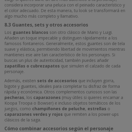
considera incorporar una peluca con el peinado característico y
el color adecuado. De esta manera, tu look se transformará en
algo mucho más completo y llamativo.
8.3 Guantes, sets y otros accesorios
Los
guantes blancos
son otro clásico de Mario y Luigi.
Añaden un toque impecable y distinguen rápidamente a los
famosos fontaneros. Generalmente, estos guantes son de tela
suave y elástica, permitiendo libertad de movimientos mientras
mantienes ese aire tan característico de los personajes. Si
buscas un plus de autenticidad, también puedes añadir
zapatillas o cubrezapatos
que simulen el calzado de cada
personaje.
Además, existen
sets de accesorios
que incluyen gorra,
bigote y guantes, ideales para completar tu disfraz de forma
rápida y económica. Otros complementos curiosos son las
pecheras
, los
caparazones
(muy útiles si quieres encarnar a
Koopa Troopa o Bowser) e incluso objetos temáticos de los
juegos, como
champiñones de peluche
,
estrellas
o
caparazones verdes y rojos
que remiten a los power-ups
clásicos de la saga.
Cómo combinar accesorios según el personaje