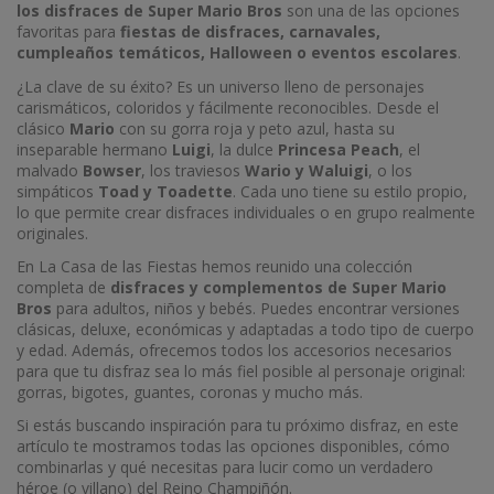
los disfraces de Super Mario Bros
son una de las opciones
favoritas para
fiestas de disfraces, carnavales,
cumpleaños temáticos, Halloween o eventos escolares
.
¿La clave de su éxito? Es un universo lleno de personajes
carismáticos, coloridos y fácilmente reconocibles. Desde el
clásico
Mario
con su gorra roja y peto azul, hasta su
inseparable hermano
Luigi
, la dulce
Princesa Peach
, el
malvado
Bowser
, los traviesos
Wario y Waluigi
, o los
simpáticos
Toad y Toadette
. Cada uno tiene su estilo propio,
lo que permite crear disfraces individuales o en grupo realmente
originales.
En La Casa de las Fiestas hemos reunido una colección
completa de
disfraces y complementos de Super Mario
Bros
para adultos, niños y bebés. Puedes encontrar versiones
clásicas, deluxe, económicas y adaptadas a todo tipo de cuerpo
y edad. Además, ofrecemos todos los accesorios necesarios
para que tu disfraz sea lo más fiel posible al personaje original:
gorras, bigotes, guantes, coronas y mucho más.
Si estás buscando inspiración para tu próximo disfraz, en este
artículo te mostramos todas las opciones disponibles, cómo
combinarlas y qué necesitas para lucir como un verdadero
héroe (o villano) del Reino Champiñón.