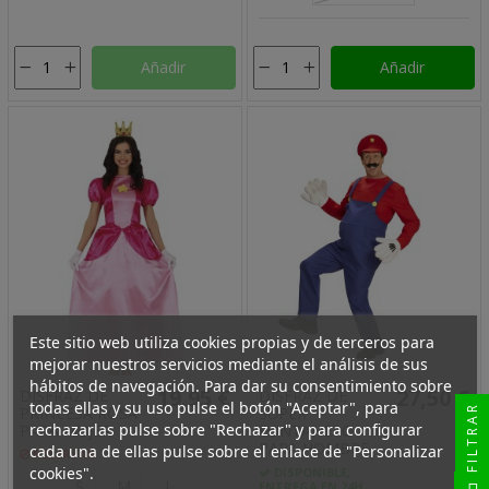
Añadir
Añadir
Este sitio web utiliza cookies propias y de terceros para
mejorar nuestros servicios mediante el análisis de sus
hábitos de navegación. Para dar su consentimiento sobre
19,95 €
27,50 €
DISFRAZ DE
DISFRAZ DE
todas ellas y su uso pulse el botón "Aceptar", para
FILTRAR
PRINCESA ROSA
SUPER
rechazarlas pulse sobre "Rechazar" y para configurar
PARA MUJER
FONTANERO
PARA HOMBRE
cada una de ellas pulse sobre el enlace de "Personalizar
RESERVAR
cookies".
DISPONIBLE,
S
M
L
ENTREGA EN 24H