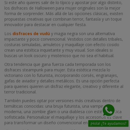
Si este año quieres salir de lo típico y apostar por algo distinto,
los disfraces de Halloween para mujer originales son la mejor
forma de sorprender. Más allá de las opciones clásicas, existen
propuestas creativas que combinan terror, fantasía y un toque
innovador para destacar en cualquier fiesta.
Los
disfraces de vudú
y magia negra son una alternativa
impactante y poco convencional. Vestidos con detalles tribales,
costuras simuladas, amuletos y maquillaje con efecto cosido
crean una estética inquietante y muy visual. Son ideales si
buscas un look oscuro y misterioso que no sea el habitual.
Otra tendencia que gana fuerza cada temporada son los
disfraces steampunk para mujer. Esta estética mezcla lo
victoriano con lo futurista, incorporando corsés, engranajes,
gafas de aviador y detalles metálicos. Es una opción perfecta
para quienes quieren un disfraz elegante, creativo y diferente al
terror tradicional.
También puedes optar por versiones más creativas dentro de
temáticas conocidas: una bruja futurista, una vampiresa
moderna, una zombie glam o una diablesa con estética gótica
sofisticada. Personalizar el maquillaje y los accesorios es clave
para transformar un diseño convencional en un disfraz único.
¡Hola! ¿Te ayudamos?