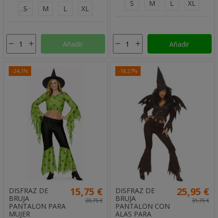
S
M
L
XL
S
M
L
XL
Añadir
Añadir
-24,1%
-18,27%
15,75 €
25,95 €
DISFRAZ DE
DISFRAZ DE
BRUJA
BRUJA
20,75 €
31,75 €
PANTALON PARA
PANTALON CON
MUJER
ALAS PARA