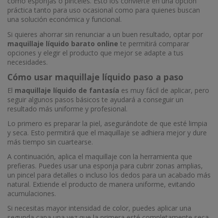
como esponjas o pinceles. Esto los convierte en una opción
práctica tanto para uso ocasional como para quienes buscan
una solución económica y funcional.
Si quieres ahorrar sin renunciar a un buen resultado, optar por
maquillaje líquido barato online
te permitirá comparar
opciones y elegir el producto que mejor se adapte a tus
necesidades.
Cómo usar maquillaje líquido paso a paso
El
maquillaje líquido de fantasía
es muy fácil de aplicar, pero
seguir algunos pasos básicos te ayudará a conseguir un
resultado más uniforme y profesional.
Lo primero es preparar la piel, asegurándote de que esté limpia
y seca. Esto permitirá que el maquillaje se adhiera mejor y dure
más tiempo sin cuartearse.
A continuación, aplica el maquillaje con la herramienta que
prefieras. Puedes usar una esponja para cubrir zonas amplias,
un pincel para detalles o incluso los dedos para un acabado más
natural. Extiende el producto de manera uniforme, evitando
acumulaciones.
Si necesitas mayor intensidad de color, puedes aplicar una
segunda capa una vez que la primera esté completamente seca.