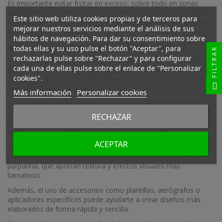
Es importante evitar frotar en exceso, sobre todo en zonas
delicadas como el rostro, para no irritar la piel. Una vez retirado
Este sitio web utiliza cookies propias y de terceros para
el maquillaje, se recomienda aplicar una crema hidratante para
mejorar nuestros servicios mediante el análisis de sus
mantener la piel cuidada.
hábitos de navegación. Para dar su consentimiento sobre
Accesorios para maquillaje de fantasía
todas ellas y su uso pulse el botón "Aceptar", para
FILTRAR
rechazarlas pulse sobre "Rechazar" y para configurar
Para conseguir un resultado más profesional, es importante
cada una de ellas pulse sobre el enlace de "Personalizar
complementar el
maquillaje líquido
con las herramientas y
cookies".
accesorios adecuados. Estos elementos facilitan la aplicación y
permiten mejorar el acabado final.
Más información
Personalizar cookies
Las
esponjas de maquillaje
son ideales para cubrir zonas
amplias de forma uniforme, especialmente en body paint o
RECHAZAR
maquillajes base. Por otro lado, los pinceles permiten trabajar
detalles, líneas y efectos más precisos en el rostro.
ACEPTAR
También puedes combinar el maquillaje líquido con otros
productos como maquillaje al agua, barras de maquillaje o
purpurina, que aportan textura y efectos visuales más
llamativos.
Además, el uso de accesorios como plantillas, aerógrafos o
aplicadores específicos puede ayudarte a crear diseños más
elaborados de forma rápida y sencilla.