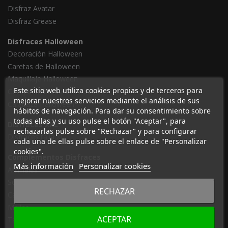
Disfraz Avatar
Disfraz Grease
Disfraces Halloween
Decoración Halloween
Caretas de Halloween
Maquillaje Halloween
Este sitio web utiliza cookies propias y de terceros para
Complementos Halloween
mejorar nuestros servicios mediante el análisis de sus
Calabaza Halloween
hábitos de navegación. Para dar su consentimiento sobre
todas ellas y su uso pulse el botón "Aceptar", para
Disfraces XXL
rechazarlas pulse sobre "Rechazar" y para configurar
Disfraces talla XL
cada una de ellas pulse sobre el enlace de "Personalizar
cookies".
Complementos Disfraces
Más información
Personalizar cookies
Animales
Sombreros
RECHAZAR
Capas y túnicas
Mallas
ACEPTAR
Tamborrada