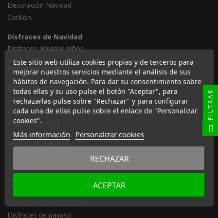
Decoración Navidad
Cotillón
Disfraces de Navidad
Disfraces Navidad niños
Este sitio web utiliza cookies propias y de terceros para
Disfraces bebé
mejorar nuestros servicios mediante el análisis de sus
hábitos de navegación. Para dar su consentimiento sobre
Disfraces infantiles
todas ellas y su uso pulse el botón "Aceptar", para
FILTRAR
Disfraces de Hada
rechazarlas pulse sobre "Rechazar" y para configurar
cada una de ellas pulse sobre el enlace de "Personalizar
Disfraces de princesas
cookies".
Disfraces Disney
Más información
Personalizar cookies
Disfraces Adultos
Disfraces de animales
RECHAZAR
Disfraces de piratas
Disfraces medievales
ACEPTAR
Disfraces de hippies
Disfraces de los años 60
Disfraces de payaso