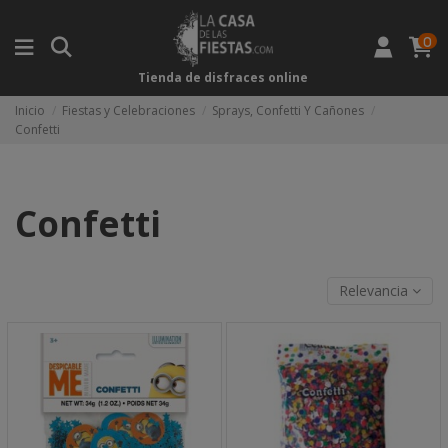
0
Tienda de disfraces online
Inicio
Fiestas y Celebraciones
Sprays, Confetti Y Cañones
Confetti
Confetti
Relevancia