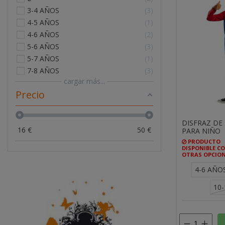
3-4 AÑOS
3
4-5 AÑOS
1
4-6 AÑOS
2
5-6 AÑOS
3
5-7 AÑOS
1
7-8 AÑOS
3
cargar más...
Precio
DISFRAZ DE
16
€
50
€
PARA NIÑO
PRODUCTO
DISPONIBLE C
OTRAS OPCIO
4-6 AÑO
10