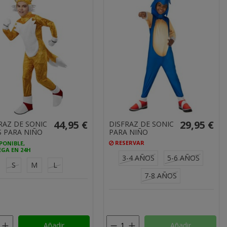
44,95 €
29,95 €
RAZ DE SONIC
DISFRAZ DE SONIC
S PARA NIÑO
PARA NIÑO
RESERVAR
PONIBLE,
GA EN 24H
3-4 AÑOS
5-6 AÑOS
S
M
L
7-8 AÑOS
Añadir
Añadir