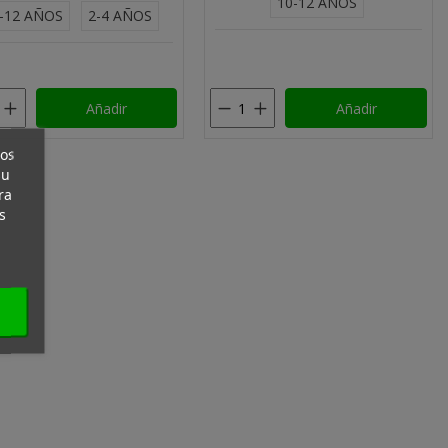
10-12 AÑOS
-12 AÑOS
2-4 AÑOS
Añadir
Añadir
ros
su
ra
s