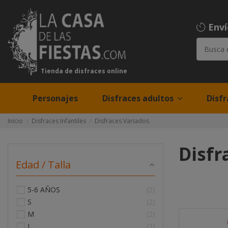
Env
Tienda de disfraces online
Personajes
Disfraces adultos
Disfr
Inicio
Disfraces Infantiles
Disfraces Variados
Disfr
Edad / Talla
5-6 AÑOS
2
S
2
M
2
L
2