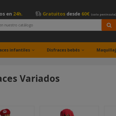
íos en
24h.
Gratuitos
desde
60€
(solo península
aces infantiles
Disfraces bebés
Maquilla
aces Variados