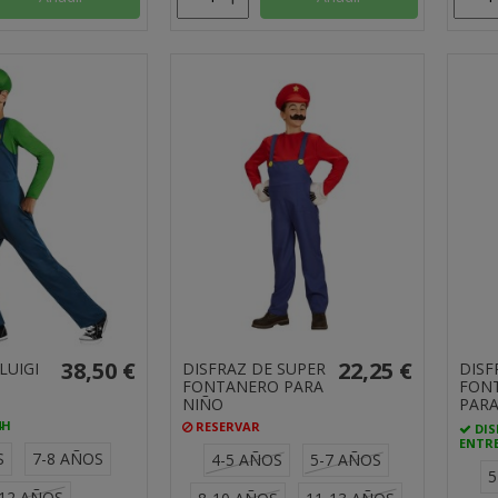
38,50 €
22,25 €
LUIGI
DISFRAZ DE SUPER
DISF
FONTANERO PARA
FON
NIÑO
PARA
4H
RESERVAR
DIS
ENTRE
S
7-8 AÑOS
4-5 AÑOS
5-7 AÑOS
5
-12 AÑOS