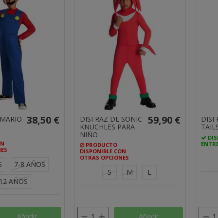
38,50 €
59,90 €
 MARIO
DISFRAZ DE SONIC
DISF
KNUCHLES PARA
TAIL
NIÑO
DIS
ON
ENTRE
PRODUCTO
NES
DISPONIBLE CON
OTRAS OPCIONES
S
7-8 AÑOS
S
M
L
-12 AÑOS
Añadir
Añadir