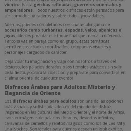
vientre
, hasta
geishas refinadas, guerreros orientales y
emperadores
. Todos nuestros disfraces están pensados para
ser cómodos, duraderos y sobre todo… ¡inolvidables!
Además, puedes completarlos con una amplia gama de
accesorios como turbantes, espadas, velos, abanicos o
joyas
, ideales para dar ese toque final que marca la diferencia.
Tanto si vas en pareja como en grupo, estas temáticas
permiten crear looks coordinados, comparsas visuales y
personajes cargados de carácter.
Deja volar tu imaginación y viaja con nosotros a través del
desierto, los palacios dorados o los templos asiáticos sin salir
de la fiesta. ¡Explora la colección y prepárate para convertirte en
el alma oriental de cualquier evento!
Disfraces Árabes para Adultos: Misterio y
Elegancia de Oriente
Los
disfraces árabes para adultos
son una de las opciones
más visuales y sofisticadas dentro del mundo del disfraz.
Inspirados en las culturas del Medio Oriente y el norte de África,
evocan imágenes de palacios dorados, desiertos infinitos,
caravanas de camellos y relatos mágicos como los de Las Mil y
Una Noches. Son ideales para quienes desean un look exótico,