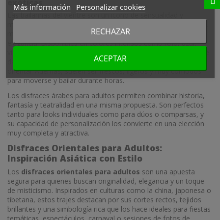
exóticas
Más información
Personalizar cookies
Las bailarinas del vientre son un icono de sensualidad y
movimiento. Sus disfraces combinan tejidos vaporosos, brillos,
RECHAZAR
monedas doradas y tops ajustados que realzan el cuerpo con
elegancia. Disponibles en colores intensos como rojo, azul,
violeta o dorado, estos trajes son ideales para espectáculos de
ACEPTAR
danza, sesiones de fotos o fiestas privadas con ambientación
oriental. Además, suelen ser frescos, ligeros y muy cómodos
para moverse y bailar durante horas.
Los disfraces árabes para adultos permiten combinar historia,
fantasía y teatralidad en una misma propuesta. Son perfectos
tanto para looks individuales como para dúos o comparsas, y
su capacidad de personalización los convierte en una elección
muy completa y atractiva.
Disfraces Orientales para Adultos:
Inspiración Asiática con Estilo
Los
disfraces orientales para adultos
son una apuesta
segura para quienes buscan originalidad, elegancia y un toque
de misticismo. Inspirados en culturas como la china, japonesa o
tibetana, estos trajes destacan por sus cortes rectos, tejidos
brillantes y una simbología rica que los hace ideales para fiestas
temáticas, espectáculos, carnaval o sesiones de fotos de