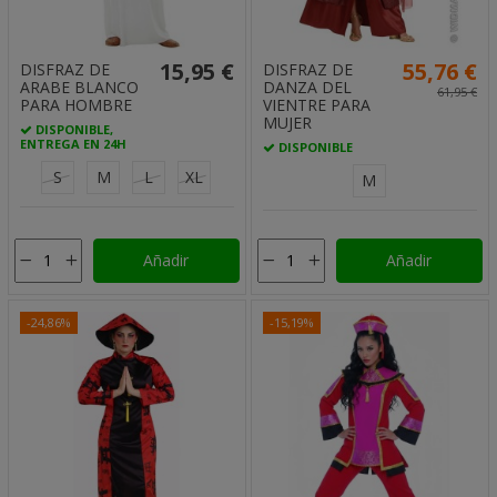
15,95 €
55,76 €
DISFRAZ DE
DISFRAZ DE
ARABE BLANCO
DANZA DEL
61,95 €
PARA HOMBRE
VIENTRE PARA
MUJER
DISPONIBLE,
ENTREGA EN 24H
DISPONIBLE
S
M
L
XL
M
Añadir
Añadir
-24,86%
-15,19%