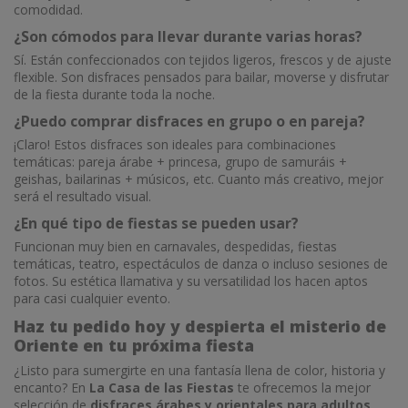
comodidad.
¿Son cómodos para llevar durante varias horas?
Sí. Están confeccionados con tejidos ligeros, frescos y de ajuste
flexible. Son disfraces pensados para bailar, moverse y disfrutar
de la fiesta durante toda la noche.
¿Puedo comprar disfraces en grupo o en pareja?
¡Claro! Estos disfraces son ideales para combinaciones
temáticas: pareja árabe + princesa, grupo de samuráis +
geishas, bailarinas + músicos, etc. Cuanto más creativo, mejor
será el resultado visual.
¿En qué tipo de fiestas se pueden usar?
Funcionan muy bien en carnavales, despedidas, fiestas
temáticas, teatro, espectáculos de danza o incluso sesiones de
fotos. Su estética llamativa y su versatilidad los hacen aptos
para casi cualquier evento.
Haz tu pedido hoy y despierta el misterio de
Oriente en tu próxima fiesta
¿Listo para sumergirte en una fantasía llena de color, historia y
encanto? En
La Casa de las Fiestas
te ofrecemos la mejor
selección de
disfraces árabes y orientales para adultos
,