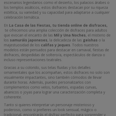
escenarios legendarios como el desierto, los palacios árabes o
los templos asiáticos, estos disfraces destacan por su riqueza
estética, su variedad y su capacidad para adaptarse a cualquier
celebración temática.
En
La Casa de las Fiestas, tu tienda online de disfraces,
te ofrecemos una amplia colección de disfraces para adultos
que evocan el encanto de las
Mil y Una Noches
, el misterio de
los
samuráis japoneses
, la delicadeza de las
geishas
o la
majestuosidad de los
califas y jeques
. Todos nuestros
modelos están pensados para destacar en carnaval, fiestas de
disfraces, despedidas de soltero/a, espectáculos de danza o
incluso representaciones teatrales.
Gracias a su colorido, sus telas fluidas y los detalles
ornamentales que los acompañan, estos disfraces no solo son
visualmente impactantes, sino también cómodos de llevar
durante horas. Además, puedes personalizarlos con
complementos como velos, turbantes, espadas curvas,
abanicos o joyas para lograr una caracterización completa y
coherente.
Tanto si quieres interpretar un personaje misterioso y
poderoso, como si prefieres un look sensual, mágico o
tradicional, encontrarás el disfraz perfecto para sorprender y