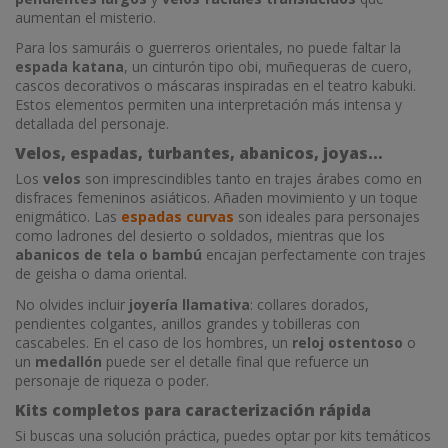
aumentan el misterio.
Para los samuráis o guerreros orientales, no puede faltar la
espada katana
, un cinturón tipo obi, muñequeras de cuero,
cascos decorativos o máscaras inspiradas en el teatro kabuki.
Estos elementos permiten una interpretación más intensa y
detallada del personaje.
Velos, espadas, turbantes, abanicos, joyas…
Los
velos
son imprescindibles tanto en trajes árabes como en
disfraces femeninos asiáticos. Añaden movimiento y un toque
enigmático. Las
espadas curvas
son ideales para personajes
como ladrones del desierto o soldados, mientras que los
abanicos de tela o bambú
encajan perfectamente con trajes
de geisha o dama oriental.
No olvides incluir
joyería llamativa
: collares dorados,
pendientes colgantes, anillos grandes y tobilleras con
cascabeles. En el caso de los hombres, un
reloj ostentoso
o
un
medallón
puede ser el detalle final que refuerce un
personaje de riqueza o poder.
Kits completos para caracterización rápida
Si buscas una solución práctica, puedes optar por kits temáticos