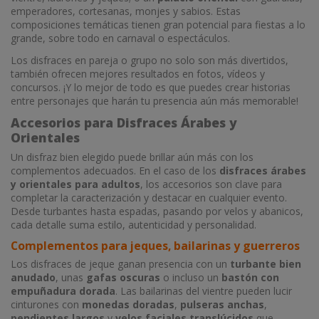
emperadores, cortesanas, monjes y sabios. Estas
composiciones temáticas tienen gran potencial para fiestas a lo
grande, sobre todo en carnaval o espectáculos.
Los disfraces en pareja o grupo no solo son más divertidos,
también ofrecen mejores resultados en fotos, vídeos y
concursos. ¡Y lo mejor de todo es que puedes crear historias
entre personajes que harán tu presencia aún más memorable!
Accesorios para Disfraces Árabes y
Orientales
Un disfraz bien elegido puede brillar aún más con los
complementos adecuados. En el caso de los
disfraces árabes
y orientales para adultos
, los accesorios son clave para
completar la caracterización y destacar en cualquier evento.
Desde turbantes hasta espadas, pasando por velos y abanicos,
cada detalle suma estilo, autenticidad y personalidad.
Complementos para jeques, bailarinas y guerreros
Los disfraces de jeque ganan presencia con un
turbante bien
anudado
, unas
gafas oscuras
o incluso un
bastón con
empuñadura dorada
. Las bailarinas del vientre pueden lucir
cinturones con
monedas doradas
,
pulseras anchas
,
pendientes largos
y
velos faciales translúcidos
que