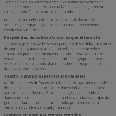
También encajan perfectamente en
fiestas temáticas
de
inspiración oriental, como "Las Mil y Una Noches", “Imperio
chino”, “Japón feudal” o incluso “mercado de bazar”.
Puedes combinarlos con música ambiental, decoración
temática y comparsas grupales para crear una experiencia
envolvente y memorable.
Despedidas de soltero/a con toque diferente
¿Buscas algo fuera de lo común para una despedida? Un disfraz
de jeque con gafas oscuras o una belly dancer con velo y
lentejuelas puede ser tan divertido como provocador. Estos
personajes permiten bromas, dinámicas de grupo e incluso
retos escénicos. Además, dan muchísimo juego para sesiones
de fotos o vídeos virales.
Teatro, danza y espectáculos visuales
Muchos de estos disfraces se utilizan en actuaciones teatrales,
obras escolares, espectáculos de danza del vientre o incluso
performances callejeras. Gracias a su ligereza, colorido y
riqueza de formas, son ideales para el escenario. Los trajes de
geisha, samurái o monje, por ejemplo, permiten construir
personajes con fuerza visual y narrativa.
Eventos en pareja o grupos grandes