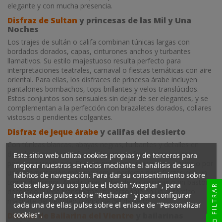
elegante y con mucha presencia.
Disfraz de Sultan
y princesas de las Mil y Una
Noches
Los trajes de sultán o califa combinan túnicas largas con
bordados dorados, capas, cinturones anchos y turbantes
llamativos. Su estilo majestuoso resulta perfecto para
interpretaciones teatrales, carnaval o fiestas temáticas con aire
oriental. Para ellas, los disfraces de princesa árabe incluyen
pantalones bombachos, tops brillantes y velos translúcidos.
Estos conjuntos son sensuales sin dejar de ser elegantes, y se
complementan a la perfección con brazaletes dorados, collares
vistosos o pendientes colgantes.
Disfraz de Jeque árabe
y califas del desierto
Con túnicas blancas, abayas negras, turbantes y detalles en
dorado o rojo, los disfraces de jeque ofrecen una imagen
Este sitio web utiliza cookies propias y de terceros para
poderosa y refinada. Puedes optar por una versión clásica o por
mejorar nuestros servicios mediante el análisis de sus
una interpretación más moderna, perfecta para fiestas con un
hábitos de navegación. Para dar su consentimiento sobre
toque de humor. Añadir unas gafas de sol oscuras o un bastón
todas ellas y su uso pulse el botón "Aceptar", para
FILTRAR
decorado puede transformar tu personaje en un auténtico
rechazarlas pulse sobre "Rechazar" y para configurar
magnate del petróleo o príncipe del desierto.
cada una de ellas pulse sobre el enlace de "Personalizar
cookies".
Disfraz de Bailarina del Vientre
y bailarinas