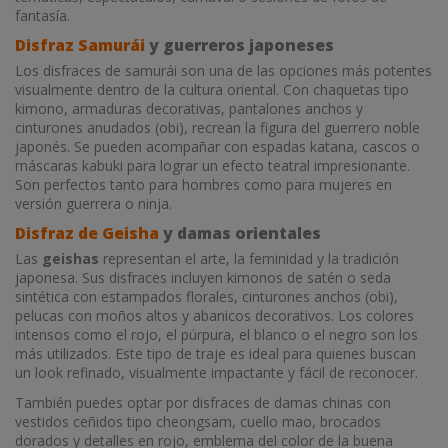
fantasía.
Disfraz Samurái
y guerreros japoneses
Los disfraces de samurái son una de las opciones más potentes
visualmente dentro de la cultura oriental. Con chaquetas tipo
kimono, armaduras decorativas, pantalones anchos y
cinturones anudados (obi), recrean la figura del guerrero noble
japonés. Se pueden acompañar con espadas katana, cascos o
máscaras kabuki para lograr un efecto teatral impresionante.
Son perfectos tanto para hombres como para mujeres en
versión guerrera o ninja.
Disfraz de Geisha
y damas orientales
Las
geishas
representan el arte, la feminidad y la tradición
japonesa. Sus disfraces incluyen kimonos de satén o seda
sintética con estampados florales, cinturones anchos (obi),
pelucas con moños altos y abanicos decorativos. Los colores
intensos como el rojo, el púrpura, el blanco o el negro son los
más utilizados. Este tipo de traje es ideal para quienes buscan
un look refinado, visualmente impactante y fácil de reconocer.
También puedes optar por disfraces de damas chinas con
vestidos ceñidos tipo cheongsam, cuello mao, brocados
dorados y detalles en rojo, emblema del color de la buena