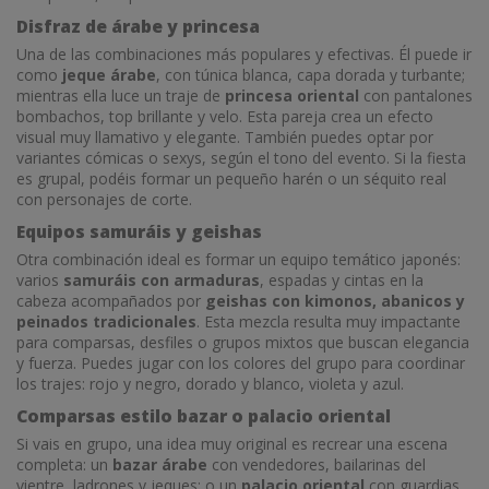
Disfraz de árabe y princesa
Una de las combinaciones más populares y efectivas. Él puede ir
como
jeque árabe
, con túnica blanca, capa dorada y turbante;
mientras ella luce un traje de
princesa oriental
con pantalones
bombachos, top brillante y velo. Esta pareja crea un efecto
visual muy llamativo y elegante. También puedes optar por
variantes cómicas o sexys, según el tono del evento. Si la fiesta
es grupal, podéis formar un pequeño harén o un séquito real
con personajes de corte.
Equipos samuráis y geishas
Otra combinación ideal es formar un equipo temático japonés:
varios
samuráis con armaduras
, espadas y cintas en la
cabeza acompañados por
geishas con kimonos, abanicos y
peinados tradicionales
. Esta mezcla resulta muy impactante
para comparsas, desfiles o grupos mixtos que buscan elegancia
y fuerza. Puedes jugar con los colores del grupo para coordinar
los trajes: rojo y negro, dorado y blanco, violeta y azul.
Comparsas estilo bazar o palacio oriental
Si vais en grupo, una idea muy original es recrear una escena
completa: un
bazar árabe
con vendedores, bailarinas del
vientre, ladrones y jeques; o un
palacio oriental
con guardias,