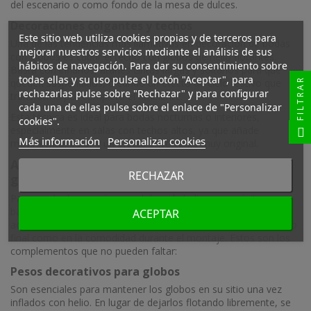
del escenario o como fondo de la mesa de dulces.
Decoraciones colgantes y techos
Este sitio web utiliza cookies propias y de terceros para
Una de las tendencias más llamativas en decoración de bodas
mejorar nuestros servicios mediante el análisis de sus
con globos es cubrir el techo con globos de helio flotantes.
hábitos de navegación. Para dar su consentimiento sobre
Basta con inflarlos, atarles cintas largas y soltarlos para que
todas ellas y su uso pulse el botón "Aceptar", para
FILTRAR
queden suspendidos, creando un efecto de cielo festivo que
rechazarlas pulse sobre "Rechazar" y para configurar
transforma por completo el ambiente.
cada una de ellas pulse sobre el enlace de "Personalizar
Esta técnica es ideal para bodas nocturnas o interiores,
cookies".
especialmente en salas con techos altos, ya que añade
Más información
Personalizar cookies
movimiento, color y un efecto envolvente muy original.
Accesorios imprescindibles para decorar con
RECHAZAR
globos de helio en bodas
Para que la decoración con globos de helio sea un éxito, no
basta con elegir los modelos adecuados. Contar con los
ACEPTAR
accesorios apropiados marca la diferencia tanto en el resultado
final como en la comodidad durante el montaje. Estos son los
complementos que no pueden faltar:
Pesos decorativos para globos
Son esenciales para mantener los globos en su sitio una vez
inflados con helio. En lugar de dejarlos flotando libremente, se