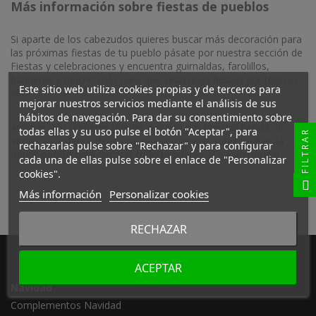
Más información sobre fiestas de pueblos
Si aparte de los cabezudos quieres buscar más decoración para
las próximas fiestas de tu pueblo pásate por nuestra sección de
Fiestas y celebraciones y encuentra guirnaldas, farolillos,
banderas y mucho más para que sean unas fiestas por todo lo
Este sitio web utiliza cookies propias y de terceros para
alto.
mejorar nuestros servicios mediante el análisis de sus
hábitos de navegación. Para dar su consentimiento sobre
Aunque si lo prefieres puedes pasarte por nuestra tienda de
todas ellas y su uso pulse el botón "Aceptar", para
FILTRAR
Vitoria – Gasteiz y dejar que te asesoremos sobre cual es la
rechazarlas pulse sobre "Rechazar" y para configurar
mejor opción para decorar todo tu pueblo. ¡Te esperamos!
cada una de ellas pulse sobre el enlace de "Personalizar
cookies".
Más información
Personalizar cookies
RECHAZAR
ACEPTAR
Navidad
Complementos Navidad