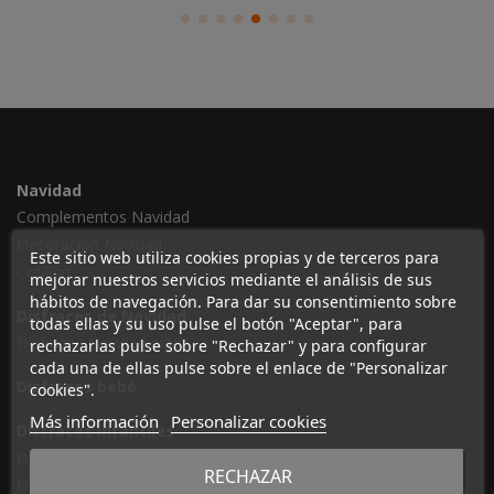
Navidad
Complementos Navidad
Decoración Navidad
Este sitio web utiliza cookies propias y de terceros para
Cotillón
mejorar nuestros servicios mediante el análisis de sus
hábitos de navegación. Para dar su consentimiento sobre
Disfraces de Navidad
todas ellas y su uso pulse el botón "Aceptar", para
Disfraces Navidad niños
rechazarlas pulse sobre "Rechazar" y para configurar
cada una de ellas pulse sobre el enlace de "Personalizar
Disfraces bebé
cookies".
Más información
Personalizar cookies
Disfraces infantiles
Disfraces de Hada
RECHAZAR
Disfraces de princesas