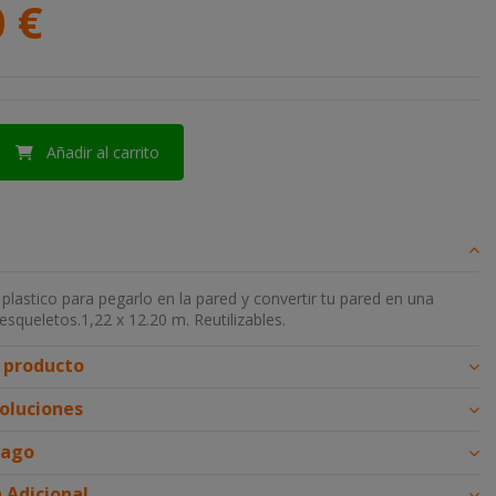
0 €
Añadir al carrito
plastico para pegarlo en la pared y convertir tu pared en una
squeletos.1,22 x 12.20 m. Reutilizables.
l producto
voluciones
pago
 Adicional