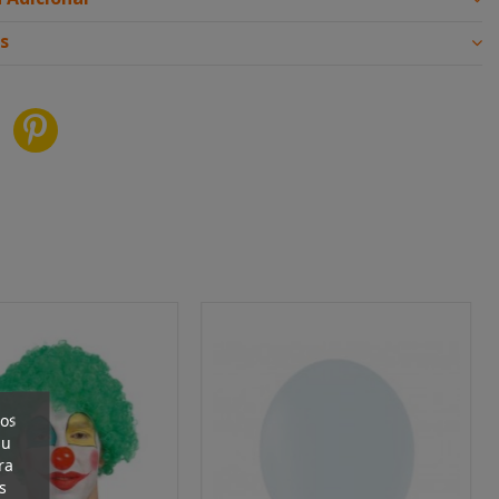
s
ros
su
ra
s