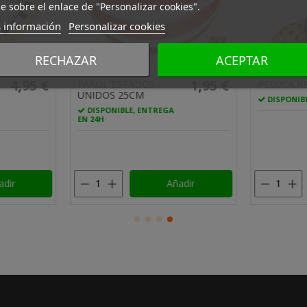
e sobre el enlace de "Personalizar cookies".
 información
Personalizar cookies
RECHAZAR
ACEPTAR
4,25 €
2,95 €
GLOBO DE HELIO
DECORACI
VESTIDO NOVIA
COLGANTE
DECORACION PLATA
POM ROJO 
UNIDADES
DISPONIBLE, ENTREGA
EN 24H
DISPONIBL
EN 24H
dir
Añadir