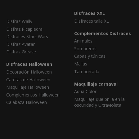
Disfraces XXL
Disfraces talla XL
Disfraz Wally
Disfraz Picapiedra
Complementos Disfraces
Disfraces Stars Wars
Animales
Disfraz Avatar
Sombreros
Disfraz Grease
Capas y túnicas
Mallas
Disfraces Halloween
Tamborrada
Decoración Halloween
Caretas de Halloween
Maquillaje carnaval
Maquillaje Halloween
Aqua Color
Complementos Halloween
Maquillaje que brilla en la
Calabaza Halloween
oscuridad y Ultravioleta