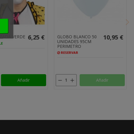
15,50 €
5,75 €
ON
COMPLEMENTOS
 POM-
PHOTOCALL HIPPIE 12
3
PIEZAS
DISPONIBLE, ENTREGA
EN 24H
E, ENTREGA
Añadir
Añadir