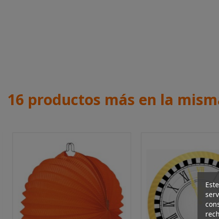
16 productos más en la mism
Este
serv
cons
rech