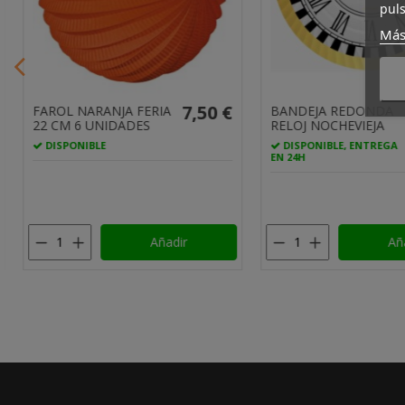
puls
Más
5,95 €
CAMPANA AZUL PAPEL
BOLSA 8 GLOBOS
50CMS
FUCSIA LUNARES
RESERVAR
DISPONIBLE
Añadir
Aña