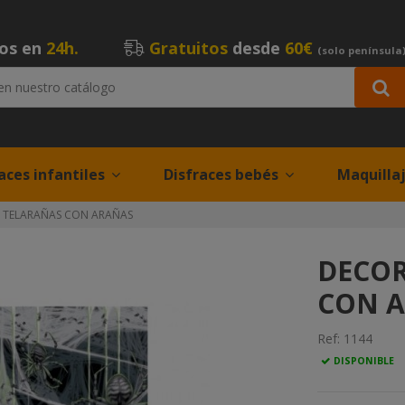
íos en
24h.
Gratuitos
desde
60€
(solo península
aces infantiles
Disfraces bebés
Maquilla
 TELARAÑAS CON ARAÑAS
DECOR
CON 
Ref:
1144
DISPONIBLE