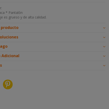
r:
aca * Pantalón
aje es grueso y de alta calidad.
l producto
voluciones
pago
 Adicional
s