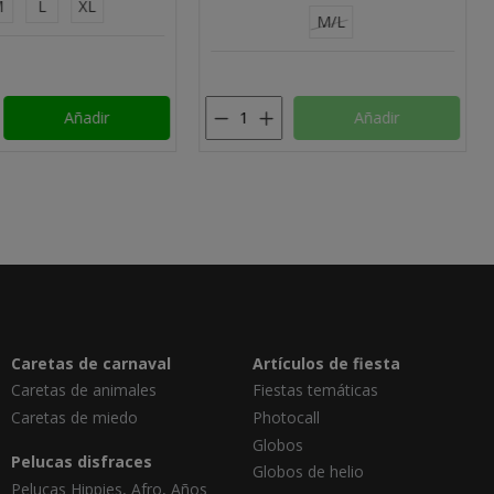
M
XL
ir
Añadir
Caretas de carnaval
Artículos de fiesta
Caretas de animales
Fiestas temáticas
Caretas de miedo
Photocall
Globos
Pelucas disfraces
Globos de helio
Pelucas Hippies, Afro, Años