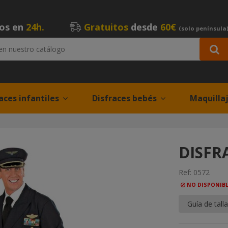
íos en
24h.
Gratuitos
desde
60€
(solo península
aces infantiles
Disfraces bebés
Maquilla
DISFR
Ref:
0572
NO DISPONIB
Guía de tall