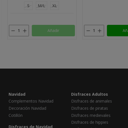
M
L
TALLA UNICA
Añadir
Añadir
Navidad
Disfraces Adultos
Complementos Navidad
Disfraces de animales
Decoración Navidad
Disfraces de piratas
Cotillón
Disfraces medievales
Disfraces de hippies
Disfraces de Navidad