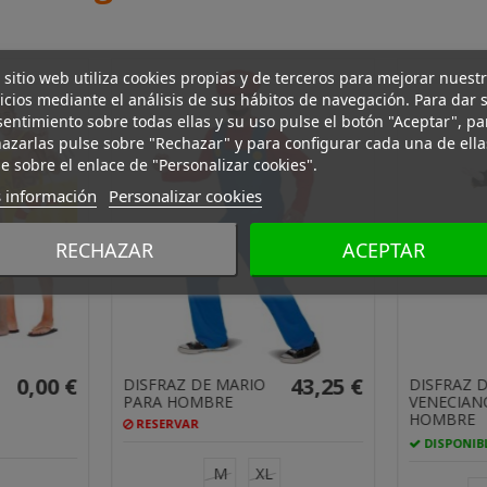
 sitio web utiliza cookies propias y de terceros para mejorar nuest
icios mediante el análisis de sus hábitos de navegación. Para dar 
entimiento sobre todas ellas y su uso pulse el botón "Aceptar", pa
36,75 €
DISFRAZ DE
DISFRAZ DE
azarlas pulse sobre "Rechazar" y para configurar cada una de ella
ESQUIMAL SEXY
ESQUIMAL PARA
e sobre el enlace de "Personalizar cookies".
PARA MUJER
HOMBRE
PRODUCTO
DISPONIBLE, ENTREGA
 información
Personalizar cookies
DISPONIBLE CON OTRAS
EN 24H
OPCIONES
RECHAZAR
ACEPTAR
S
M
L
S
M
L
XS