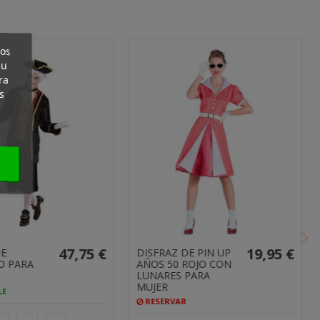
ros
su
ra
41,25 €
s
24,95 €
DISFRAZ DE THOR
CHALECO I
CLASSIC OPP PARA
MARRON P
HOMBRE
HOMBRE
PRODUCTO
RESERVAR
DISPONIBLE CON OTRAS
OPCIONES