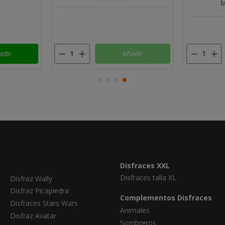
Añadir
Añad
Disfraces XXL
Disfraces talla XL
Disfraz Wally
Disfraz Picapiedra
Complementos Disfraces
Disfraces Stars Wars
Animales
Disfraz Avatar
Sombreros