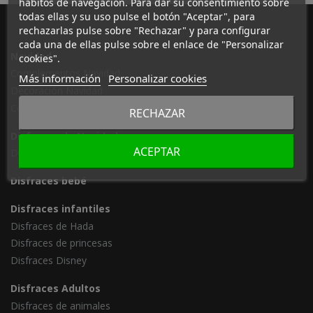
hábitos de navegación. Para dar su consentimiento sobre
todas ellas y su uso pulse el botón "Aceptar", para
rechazarlas pulse sobre "Rechazar" y para configurar
cada una de ellas pulse sobre el enlace de "Personalizar
Navidad
cookies".
Complementos Navidad
Más información
Personalizar cookies
Decoración Navidad
Cotillón
RECHAZAR
Disfraces de Navidad
ACEPTAR
Disfraces Navidad niños
Disfraces bebé
Disfraces infantiles
Disfraces de Hada
Disfraces de princesas
Disfraces Disney
Disfraces Adultos
Disfraces de animales