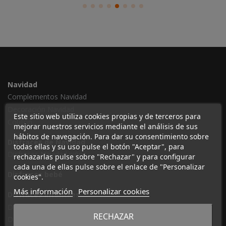
Navidad
Complementos Navidad
Decoración Navidad
Este sitio web utiliza cookies propias y de terceros para
Cotillón
mejorar nuestros servicios mediante el análisis de sus
hábitos de navegación. Para dar su consentimiento sobre
Disfraces de Navidad
todas ellas y su uso pulse el botón "Aceptar", para
Disfraces Navidad niños
rechazarlas pulse sobre "Rechazar" y para configurar
cada una de ellas pulse sobre el enlace de "Personalizar
Disfraces bebé
cookies".
Más información
Personalizar cookies
Disfraces infantiles
Disfraces de Hada
RECHAZAR
Disfraces de princesas