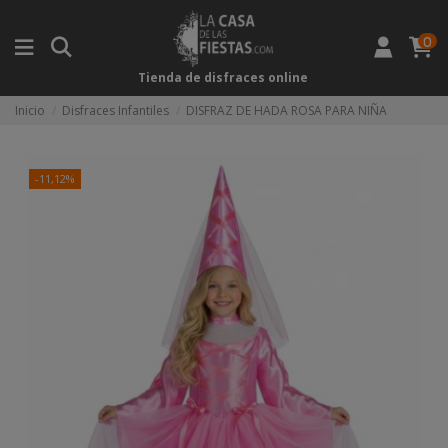
0
Tienda de disfraces online
Inicio
Disfraces Infantiles
DISFRAZ DE HADA ROSA PARA NIÑA
-11,12%