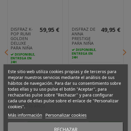
59,95 €
49,95 €
DISFRAZ K-
DISFRAZ DE
POP RUMI
ANNA
GOLDEN
PRESTIGE
DELUXE
PARA NIÑA
PARA NIÑA
DISPONIBLE,
ENTREGA EN
DISPONIBLE,
24H
ENTREGA EN
24H
3-4 AÑOS
Este sitio web utiliza cookies propias y de terceros para
5-6 AÑOS
mejorar nuestros servicios mediante el análisis de sus
4-6 AÑOS
hábitos de navegación. Para dar su consentimiento sobre
7-8 AÑOS
todas ellas y su uso pulse el botón "Aceptar", para
7-8 AÑOS
rechazarlas pulse sobre "Rechazar" y para configurar
11-13 AÑOS
cada una de ellas pulse sobre el enlace de "Personalizar
9-10 AÑOS
cookies".
Más información
Personalizar cookies
Añadir
Añadir
RECHAZAR