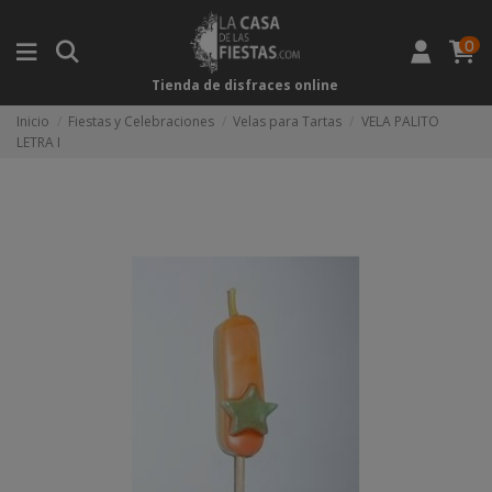
0
Tienda de disfraces online
Inicio
Fiestas y Celebraciones
Velas para Tartas
VELA PALITO
LETRA I