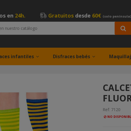
íos en
24h.
Gratuitos
desde
60€
(solo península
aces infantiles
Disfraces bebés
Maquilla
E
CALCE
FLUOR
Ref:
7120
NO DISPONIB