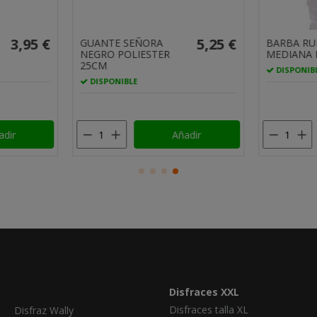
9,75 €
3,25 €
DIADEMA MEDUSA
CASCO C
DORADA
MEDIEVAL
RESERVAR
DISPONIBLE, ENTREGA
EN 24H
adir
Añadir
Disfraces XXL
Disfraces talla XL
Disfraz Wally