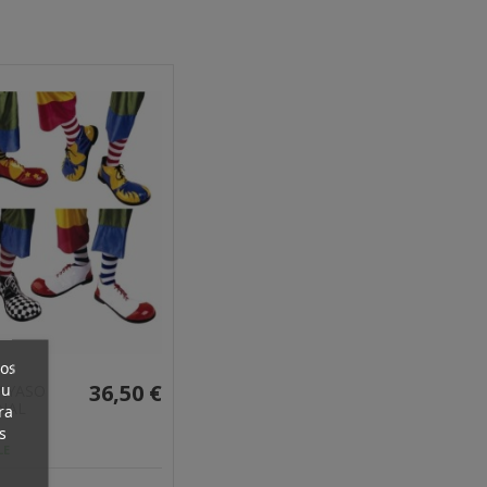
ros
36,50 €
su
AYASO
NAL
ra
s
LE