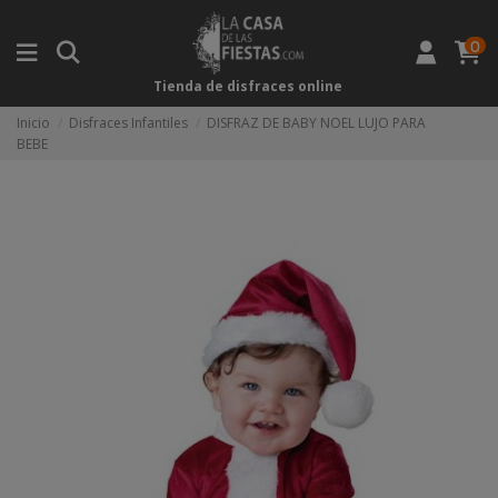
0
Tienda de disfraces online
Inicio
Disfraces Infantiles
DISFRAZ DE BABY NOEL LUJO PARA
BEBE